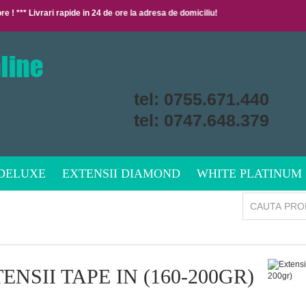
de ore ! *** Livrari rapide in 24 de ore la adresa de domiciliu!
tel:
0755.671.440
tel:
0747.648.379
 DELUXE
EXTENSII DIAMOND
WHITE PLATINUM
ENSII TAPE IN (160-200GR)