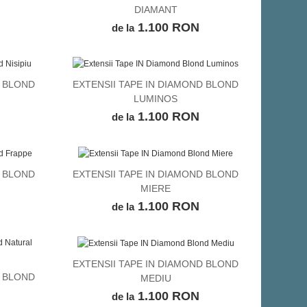
DIAMANT
1.100 RON
de la
D BLOND
EXTENSII TAPE IN DIAMOND BLOND
VEZI DETALII
LUMINOS
1.100 RON
de la
D BLOND
EXTENSII TAPE IN DIAMOND BLOND
VEZI DETALII
MIERE
1.100 RON
de la
si
Am apelat la acest site pentru
Am tot incerca
Le-
a-mi achizitiona o coada. O am
de pe mai mult
acum si sunt foarte incantata de
aici am gasit
EXTENSII TAPE IN DIAMOND BLOND
VEZI DETALII
u
calitatea ei, o intretin cum mi s-
cumparat din
D BLOND
MEDIU
-au
a transmis si nu s-a deteriorat
garantez ca n
1.100 RON
de la
deloc, chiar daca am tot coafat-
in alta parte.