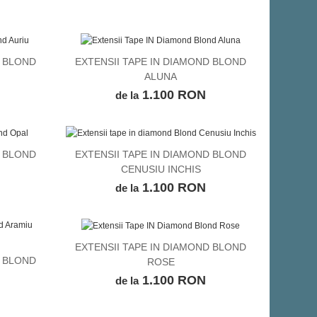
o. Multumesc!
Ana, Targoviste
Diana, Cluj
D BLOND
EXTENSII TAPE IN DIAMOND BLOND
VEZI DETALII
ALUNA
1.100 RON
de la
D BLOND
EXTENSII TAPE IN DIAMOND BLOND
VEZI DETALII
CENUSIU INCHIS
1.100 RON
de la
EXTENSII TAPE IN DIAMOND BLOND
VEZI DETALII
D BLOND
ROSE
1.100 RON
de la