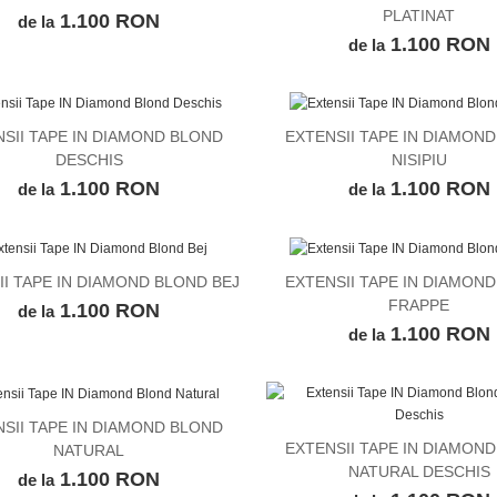
PLATINAT
1.100 RON
de la
1.100 RON
de la
SII TAPE IN DIAMOND BLOND
EXTENSII TAPE IN DIAMON
VEZI DETALII
VEZI DETALII
DESCHIS
NISIPIU
1.100 RON
1.100 RON
de la
de la
II TAPE IN DIAMOND BLOND BEJ
EXTENSII TAPE IN DIAMON
VEZI DETALII
VEZI DETALII
FRAPPE
1.100 RON
de la
1.100 RON
de la
m cumparat de la aceasta
Eu mi-am cumparat extensii 
 in urma cu 2 saptamani.
nu mi s-a potrivit culoarea. 
tresa zi de zi si arata
am schimbat cu altele in
SII TAPE IN DIAMOND BLOND
VEZI DETALII
r! Recomand!
culoarea potrivita si fetele a
EXTENSII TAPE IN DIAMON
NATURAL
VEZI DETALII
fost foarte dragute. Chiar mi
NATURAL DESCHIS
1.100 RON
de la
oferit sfaturi pe facebook!