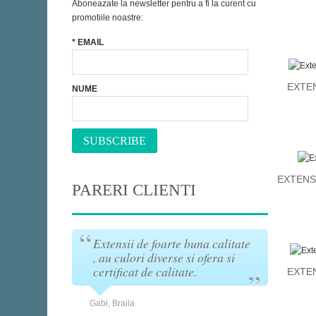
Aboneazate la newsletter pentru a fi la curent cu
promotiile noastre:
*
EMAIL
EXTEN
NUME
SUBSCRIBE
EXTENS
PARERI CLIENTI
de pe acest
Extensii de foarte buna calitate
Eu a
ori pentru
, au culori diverse si ofera si
firma
ele!!Sunt
certificat de calitate.
Port 
EXTEN
tensii de
supe
oarte bune!!
Gabi, Braila