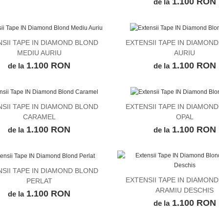
1.100 RON
, Tulcea
de la
Cristina, Valu lui Traian
SII TAPE IN DIAMOND BLOND
EXTENSII TAPE IN DIAMON
VEZI DETALII
VEZI DETALII
MEDIU AURIU
AURIU
1.100 RON
1.100 RON
de la
de la
SII TAPE IN DIAMOND BLOND
EXTENSII TAPE IN DIAMON
VEZI DETALII
VEZI DETALII
CARAMEL
OPAL
1.100 RON
1.100 RON
de la
de la
SII TAPE IN DIAMOND BLOND
VEZI DETALII
EXTENSII TAPE IN DIAMON
PERLAT
VEZI DETALII
ARAMIU DESCHIS
1.100 RON
de la
1.100 RON
de la