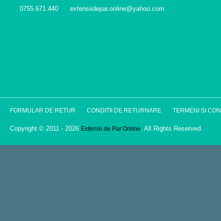
0755.671.440
extensiidepar.online@yahoo.com
FORMULAR DE RETUR
CONDITII DE RETURNARE
TERMENI SI COND
Copyright © 2011 - 2026
. All Rights Reserved.
Extensii de Par Online