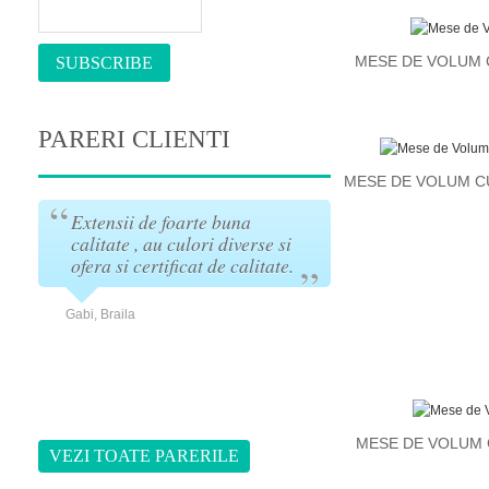
MESE DE VOLUM 
SUBSCRIBE
PARERI CLIENTI
MESE DE VOLUM C
Extensii de foarte buna
Eu am cumparat
calitate , au culori diverse si
firma in urma c
ofera si certificat de calitate.
Port tresa zi de 
,
super! Recoma
i
Gabi, Braila
Mihaela, Tulcea
MESE DE VOLUM 
VEZI TOATE PARERILE