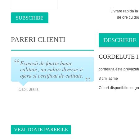
Livrare rapida la
SUBSCRIBE
de ore cu do
PARERI CLIENTI
DESCRIERE
CORDELUTE I
Extensii de foarte buna
Eu am cumparat
calitate , au culori diverse si
firma in urma c
cordeluta este prevazut
ofera si certificat de calitate.
Port tresa zi de 
3 cm latime
,
super! Recoma
i
Culori disponibile: negr
Gabi, Braila
Mihaela, Tulcea
VEZI TOATE PARERILE