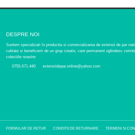
DESPRE NOI
Suntem specializati în productia si comercializarea de extensii de par na
calitate si beneficiem de un grup creativ, care permanent oglindesc cerintel
colectiile noastre
0755.671.440
extensiidepar.online@yahoo.com
FORMULAR DE RETUR
CONDITII DE RETURNARE
TERMENI SI COND